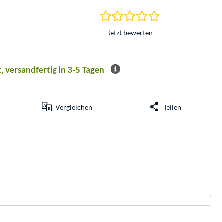
0.0 Sterne bei 0 Be
Jetzt bewerten
t, versandfertig in 3-5 Tagen
Vergleichen
Teilen