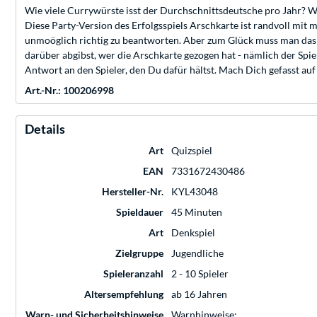
Wie viele Currywürste isst der Durchschnittsdeutsche pro Jahr? Wa
Diese Party-Version des Erfolgsspiels Arschkarte ist randvoll mit m
unmoöglich richtig zu beantworten. Aber zum Glück muss man das 
darüber abgibst, wer die Arschkarte gezogen hat - nämlich der Spi
Antwort an den Spieler, den Du dafür hältst. Mach Dich gefasst a
Art.-Nr.: 100206998
Details
Art
Quizspiel
EAN
7331672430486
Hersteller-Nr.
KYL43048
Spieldauer
45 Minuten
Art
Denkspiel
Zielgruppe
Jugendliche
Spieleranzahl
2 - 10 Spieler
Altersempfehlung
ab 16 Jahren
Warn- und Sicherheitshinweise
Warnhinweise: