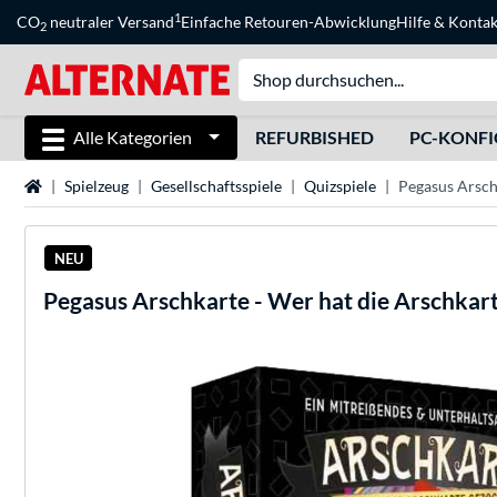
1
CO
neutraler Versand
Einfache Retouren-Abwicklung
Hilfe
&
Kontak
2
Alle Kategorien
REFURBISHED
PC-KONF
Startseite
Spielzeug
Gesellschaftsspiele
Quizspiele
Pegasus Arschk
NEU
Pegasus
Arschkarte - Wer hat die Arschkart