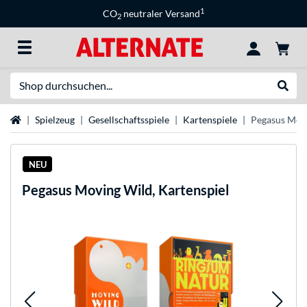
1
CO
neutraler Versand
2
Suche
Suche
Startseite
Spielzeug
Gesellschaftsspiele
Kartenspiele
Pegasus Movi
NEU
Pegasus
Moving Wild, Kartenspiel