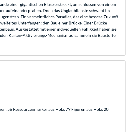
n Wände einer gigantischen Blase erstreckt, umschlossen von einem
ker aufeinanderprallen. Doch das Unglaublichste schwebt im
genstern. Ein vermeintliches Paradies, das eine bessere Zukunft
zweifeltes Unterfangen: den Bau einer Brücke. Einer Brücke
nbaus. Ausgestattet mit einer individuellen Fähigkeit haben sie
nnenden Karten-Aktivierungs-Mechanismus‘ sammeln sie Baustoffe
chen, 56 Ressourcenmarker aus Holz, 79 Figuren aus Holz, 20