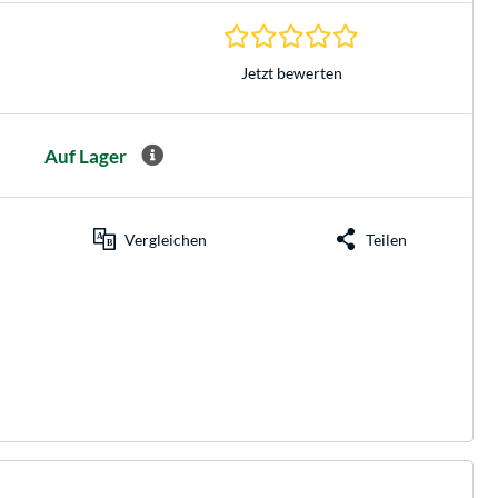
0.0 Sterne bei 0 Be
Jetzt bewerten
Auf Lager
Vergleichen
Teilen