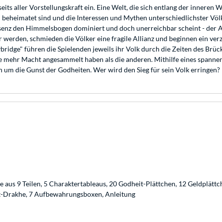
seits aller Vorstellungskraft ein. Eine Welt, die sich entlang der innere
beheimatet sind und die Interessen und Mythen unterschiedlichster Völ
äsenz den Himmelsbogen dominiert und doch unerreichbar scheint - der Au
werden, schmieden die Völker eine fragile Allianz und beginnen ein ver
idge" führen die Spielenden jeweils ihr Volk durch die Zeiten des Brücke
n sie mehr Macht angesammelt haben als die anderen. Mithilfe eines spa
 um die Gunst der Godheiten. Wer wird den Sieg für sein Volk erringen?
e aus 9 Teilen, 5 Charaktertableaus, 20 Godheit-Plättchen, 12 Geldplätt
rt-Drakhe, 7 Aufbewahrungsboxen, Anleitung