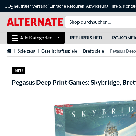
1
CO
neutraler Versand
Einfache Retouren-Abwicklung
Hilfe
&
Kontak
2
Alle Kategorien
REFURBISHED
PC-KONF
Startseite
Spielzeug
Gesellschaftsspiele
Brettspiele
Pegasus Deep 
NEU
Pegasus
Deep Print Games: Skybridge, Bret