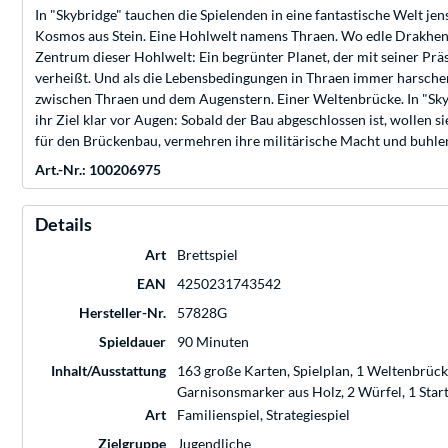
In "Skybridge" tauchen die Spielenden in eine fantastische Welt jen
Kosmos aus Stein. Eine Hohlwelt namens Thraen. Wo edle Drakhen 
Zentrum dieser Hohlwelt: Ein begrünter Planet, der mit seiner Pr
verheißt. Und als die Lebensbedingungen in Thraen immer harscher 
zwischen Thraen und dem Augenstern. Einer Weltenbrücke. In "Skybr
ihr Ziel klar vor Augen: Sobald der Bau abgeschlossen ist, wolle
für den Brückenbau, vermehren ihre militärische Macht und buhlen
Art.-Nr.: 100206975
Details
Art
Brettspiel
EAN
4250231743542
Hersteller-Nr.
57828G
Spieldauer
90 Minuten
Inhalt/Ausstattung
163 große Karten, Spielplan, 1 Weltenbrück
Garnisonsmarker aus Holz, 2 Würfel, 1 Sta
Art
Familienspiel, Strategiespiel
Zielgruppe
Jugendliche