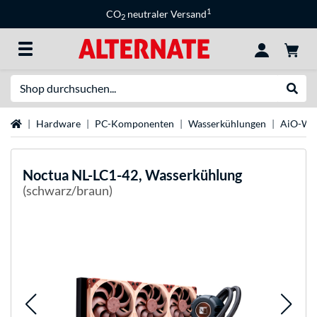
1
CO
neutraler Versand
2
Suche
Suche
Startseite
Hardware
PC-Komponenten
Wasserkühlungen
AiO-Was
Noctua
NL-LC1-42, Wasserkühlung
(schwarz/braun)