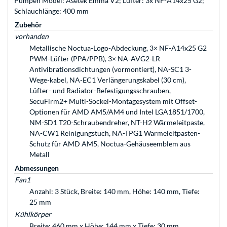
Pumpen Model: Asetek Emma V2; Lüfter: 3x NF-A14x25 G2;
Schlauchlänge: 400 mm
Zubehör
vorhanden
Metallische Noctua-Logo-Abdeckung, 3× NF-A14x25 G2
PWM-Lüfter (PPA/PPB), 3× NA-AVG2-LR
Antivibrationsdichtungen (vormontiert), NA-SC1 3-
Wege-kabel, NA-EC1 Verlängerungskabel (30 cm),
Lüfter- und Radiator-Befestigungsschrauben,
SecuFirm2+ Multi-Sockel-Montagesystem mit Offset-
Optionen für AMD AM5/AM4 und Intel LGA1851/1700,
NM-SD1 T20-Schraubendreher, NT-H2 Wärmeleitpaste,
NA-CW1 Reinigungstuch, NA-TPG1 Wärmeleitpasten-
Schutz für AMD AM5, Noctua-Gehäuseemblem aus
Metall
Abmessungen
Fan1
Anzahl: 3 Stück, Breite: 140 mm, Höhe: 140 mm, Tiefe:
25 mm
Kühlkörper
Breite: 460 mm x Höhe: 144 mm x Tiefe: 30 mm