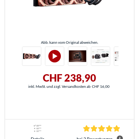
Abb. kann vom Original abweichen.
CHF 238,90
inkl. MwSt. und zzgl. Versandkosten ab
CHF 16,00
5.0 Stern
bei 2 Bewertungen
Details