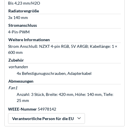
Bis 4,23 mm/H2O
Radiatorengröße
3x 140 mm
Stromanschluss
4-Pin-PWM
Weitere Informationen
Strom Anschluß: NZXT 4-pin RGB, 5V ARGB; Kabellänge: 1 ×
600 mm
Zubehör
vorhanden
4x Befestigunugsschrauben, Adapterkabel
Abmessungen
Fan1
Anzahl: 3 Stück, Breite: 420 mm, Höhe: 140 mm, Tiefe:
25 mm
WEEE-Nummer
54978142
Verantwortliche Person für die EU