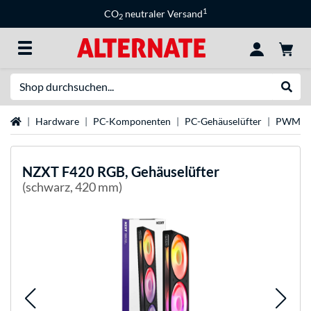
1
CO
neutraler Versand
2
Suche
Suche
Startseite
Hardware
PC-Komponenten
PC-Gehäuselüfter
PWM-Lü
NZXT
F420 RGB, Gehäuselüfter
(schwarz, 420 mm)