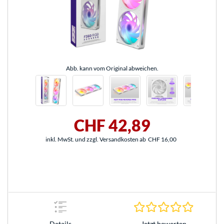
Abb. kann vom Original abweichen.
CHF 42,89
inkl. MwSt. und zzgl. Versandkosten ab
CHF 16,00
0.0 Stern
Jetzt bewerten
Details