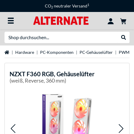
1
CO
neutraler Versand
2
Suche
Suche
Startseite
Hardware
PC-Komponenten
PC-Gehäuselüfter
PWM-Lü
NZXT
F360 RGB, Gehäuselüfter
(weiß, Reverse, 360 mm)