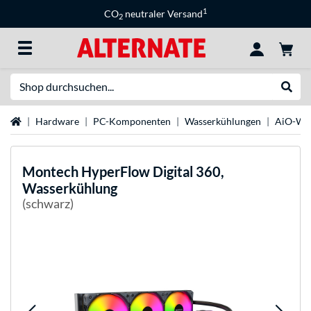
1
CO
neutraler Versand
2
Suche
Suche
Startseite
Hardware
PC-Komponenten
Wasserkühlungen
AiO-Was
Montech
HyperFlow Digital 360,
Wasserkühlung
(schwarz)