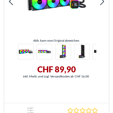
Abb. kann vom Original abweichen.
CHF 89,90
inkl. MwSt. und zzgl. Versandkosten ab
CHF 16,00
0.0 Stern