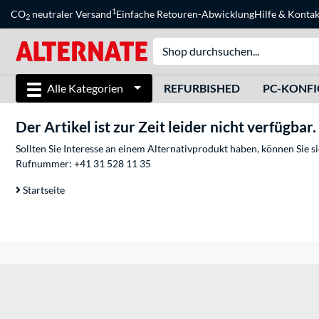
1
CO
neutraler Versand
Einfache Retouren-Abwicklung
Hilfe
&
Kontak
2
Alle Kategorien
REFURBISHED
PC-KONF
Der Artikel ist zur Zeit leider nicht verfügbar.
Sollten Sie Interesse an einem Alternativprodukt haben, können Sie 
Rufnummer:
+41 31 528 11 35
Startseite