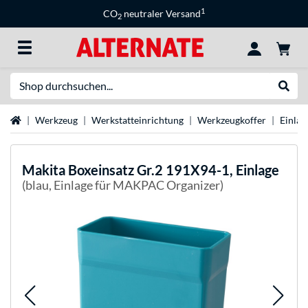
1
CO
neutraler Versand
2
Suche
Suche
Startseite
Werkzeug
Werkstatteinrichtung
Werkzeugkoffer
Einlag
Makita
Boxeinsatz Gr.2 191X94-1, Einlage
(blau, Einlage für MAKPAC Organizer)