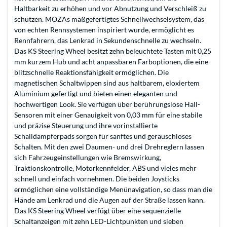
Haltbarkeit zu erhöhen und vor Abnutzung und Verschleiß zu
schützen. MOZAs maßgefertigtes Schnellwechselsystem, das
von echten Rennsystemen inspiriert wurde, ermöglicht es
Rennfahrern, das Lenkrad in Sekundenschnelle zu wechseln.
Das KS Steering Wheel besitzt zehn beleuchtete Tasten mit 0,25
mm kurzem Hub und acht anpassbaren Farboptionen, die eine
blitzschnelle Reaktionsfähigkeit ermöglichen. Die
magnetischen Schaltwippen sind aus haltbarem, eloxiertem
Aluminium gefertigt und bieten einen eleganten und
hochwertigen Look. Sie verfügen über berührungslose Hall-
Sensoren mit einer Genauigkeit von 0,03 mm für eine stabile
und präzise Steuerung und ihre vorinstallierte
Schalldämpferpads sorgen für sanftes und geräuschloses
Schalten. Mit den zwei Daumen- und drei Drehreglern lassen
sich Fahrzeugeinstellungen wie Bremswirkung,
Traktionskontrolle, Motorkennfelder, ABS und vieles mehr
schnell und einfach vornehmen. Die beiden Joysticks
ermöglichen eine vollständige Menünavigation, so dass man die
Hände am Lenkrad und die Augen auf der Straße lassen kann.
Das KS Steering Wheel verfügt über eine sequenzielle
Schaltanzeigen mit zehn LED-Lichtpunkten und sieben