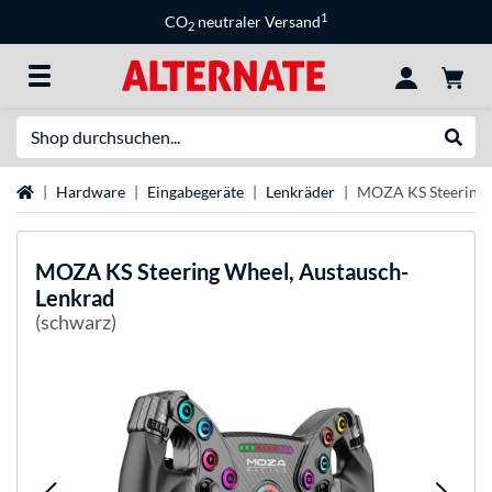
1
CO
neutraler Versand
2
Suche
Suche
Startseite
Hardware
Eingabegeräte
Lenkräder
MOZA KS Steering 
MOZA
KS Steering Wheel, Austausch-
Lenkrad
(schwarz)