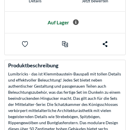
Jetzt bewerten
Details
Auf Lager
Produktbeschreibung
Lumibricks - das ist Klemmbaustein-Bauspaß mit tollen Details
und effektvoller Beleuchtung! Jedes Set bietet neben
authentischer Gestaltung und passgenauen Teilen auch
Beleuchtungszubehör, was das fertige Set im Dunkeln zu einem
beeindruckenden Hingucker macht. Das gilt auch für die Sets
der Mittelalter-Serie: Die Schatzkammer des Königsschlosses
verkörpert mittelalterliche Architekturästhetik mit vielen
begeisternden Details wie Strebebögen, Spitzbögen,
Rippengewölben und Buntglasfenstern. Das modulare Design
dieses über 50 Zentimeter hohen Gebäudes bietet sechs