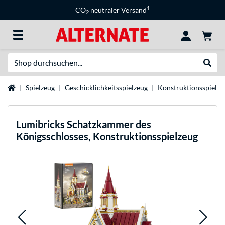
1
CO
neutraler Versand
2
Suche
Suche
Startseite
Spielzeug
Geschicklichkeitsspielzeug
Konstruktionsspielze
Lumibricks
Schatzkammer des
Königsschlosses, Konstruktionsspielzeug