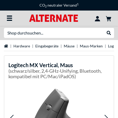
1
CO
neutraler Versand
2
Suche
Suche
Startseite
Hardware
Eingabegeräte
Mäuse
Maus-Marken
Logit
Logitech
MX Vertical, Maus
(schwarz/silber, 2,4-GHz-Unifying, Bluetooth,
kompatibel mit PC/Mac/iPadOS)