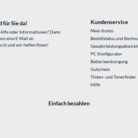
Kundenservice
 für Sie da!
Mein Konto
 Hilfe oder Informationen? Dann
uns eine E-Mail an
Bestellstatus und Rechn
e.ch
und wir helfen Ihnen!
Gewährleistungsabwickl
PC Konfigurator
Batterieentsorgung
Gutschein
Tinten- und Tonerfinder
Hilfe
Einfach bezahlen