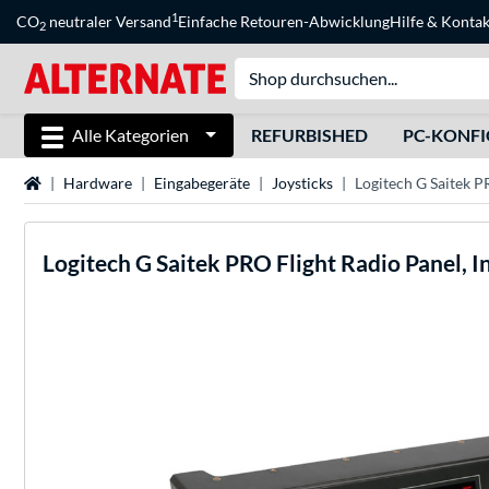
1
CO
neutraler Versand
Einfache Retouren-Abwicklung
Hilfe
&
Kontak
2
Alle Kategorien
REFURBISHED
PC-KONF
Startseite
Hardware
Eingabegeräte
Joysticks
Logitech G Saitek P
Logitech
G Saitek PRO Flight Radio Panel, 