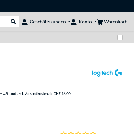
Warenkorb
Geschäftskunden
Konto
Suche durchführen
Zwi
. MwSt. und zzgl. Versandkosten ab
CHF 16,00
0.0 Sterne bei 0 Be