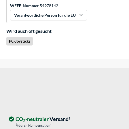
WEEE-Nummer
54978142
Verantwortliche Person für die EU
Wird auch oft gesucht
PC-Joysticks
CO
-neutraler
Versand
1
2
1
(durch Kompensation)