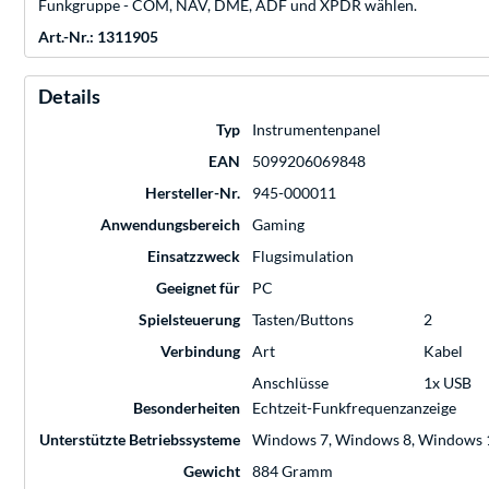
Funkgruppe - COM, NAV, DME, ADF und XPDR wählen.
Art.-Nr.: 1311905
Details
Typ
Instrumentenpanel
EAN
5099206069848
Hersteller-Nr.
945-000011
Anwendungsbereich
Gaming
Einsatzzweck
Flugsimulation
Geeignet für
PC
Spielsteuerung
Tasten/Buttons
2
Verbindung
Art
Kabel
Anschlüsse
1x USB
Besonderheiten
Echtzeit-Funkfrequenzanzeige
Unterstützte Betriebssysteme
Windows 7, Windows 8, Windows 
Gewicht
884 Gramm