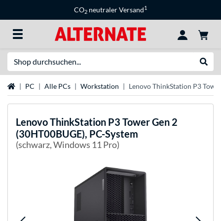
1
CO
neutraler Versand
2
Suche
Suche
Startseite
PC
Alle PCs
Workstation
Lenovo ThinkStation P3 Towe
Lenovo
ThinkStation P3 Tower Gen 2
(30HT00BUGE), PC-System
(schwarz, Windows 11 Pro)