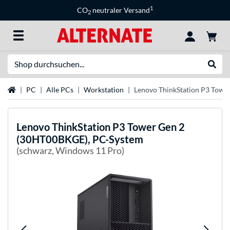
1
CO
neutraler Versand
2
Suche
Suche
Startseite
PC
Alle PCs
Workstation
Lenovo ThinkStation P3 Towe
Lenovo
ThinkStation P3 Tower Gen 2
(30HT00BKGE), PC-System
(schwarz, Windows 11 Pro)