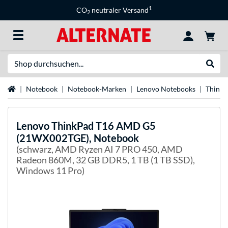
1
CO
neutraler Versand
2
Suche
Suche
Startseite
Notebook
Notebook-Marken
Lenovo Notebooks
Think
Lenovo
ThinkPad T16 AMD G5
(21WX002TGE), Notebook
(schwarz, AMD Ryzen AI 7 PRO 450, AMD
Radeon 860M, 32 GB DDR5, 1 TB (1 TB SSD),
Windows 11 Pro)