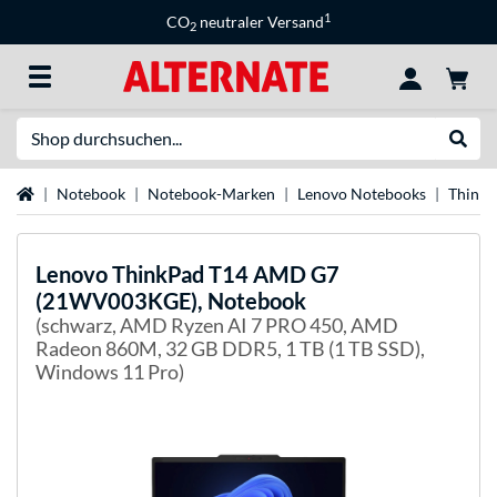
1
CO
neutraler Versand
2
Suche
Suche
Startseite
Notebook
Notebook-Marken
Lenovo Notebooks
Think
Lenovo
ThinkPad T14 AMD G7
(21WV003KGE), Notebook
(schwarz, AMD Ryzen AI 7 PRO 450, AMD
Radeon 860M, 32 GB DDR5, 1 TB (1 TB SSD),
Windows 11 Pro)