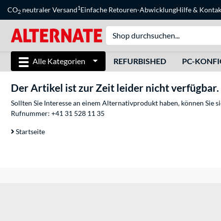
1
CO
neutraler Versand
Einfache Retouren-Abwicklung
Hilfe
&
Kontak
2
Alle Kategorien
REFURBISHED
PC-KONF
Der Artikel ist zur Zeit leider nicht verfügbar.
Sollten Sie Interesse an einem Alternativprodukt haben, können Sie 
Rufnummer:
+41 31 528 11 35
Startseite