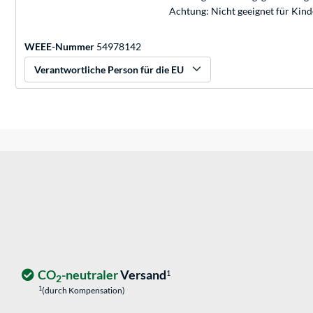
Achtung: Nicht geeignet für Kin
WEEE-Nummer
54978142
Verantwortliche Person für die EU
CO
-neutraler
Versand
1
2
1
(durch Kompensation)