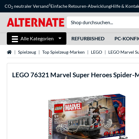
1
CO
neutraler Versand
Einfache Retouren-Abwicklung
Hilfe
&
Kontak
2
Alle Kategorien
REFURBISHED
PC-KONF
Startseite
Spielzeug
Top Spielzeug-Marken
LEGO
LEGO Marvel S
LEGO
76321 Marvel Super Heroes Spider-M