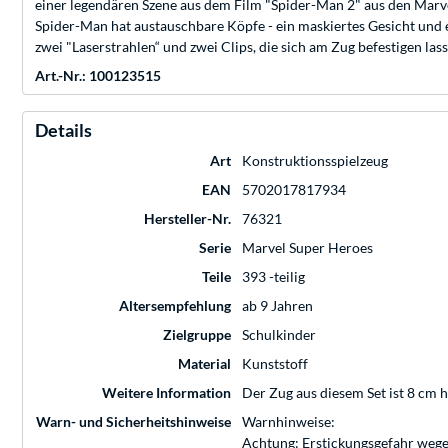
einer legendären Szene aus dem Film "Spider-Man 2" aus den Marv
Spider-Man hat austauschbare Köpfe - ein maskiertes Gesicht und e
zwei "Laserstrahlen“ und zwei Clips, die sich am Zug befestigen l
Art.-Nr.: 100123515
Details
Art
Konstruktionsspielzeug
EAN
5702017817934
Hersteller-Nr.
76321
Serie
Marvel Super Heroes
Teile
393 -teilig
Altersempfehlung
ab 9 Jahren
Zielgruppe
Schulkinder
Material
Kunststoff
Weitere Information
Der Zug aus diesem Set ist 8 cm h
Warn- und Sicherheitshinweise
Warnhinweise:
Achtung: Erstickungsgefahr wege