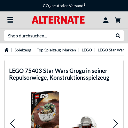
1
CO
neutraler Versand
2
Suche
Suche
Startseite
Spielzeug
Top Spielzeug-Marken
LEGO
LEGO Star Wars
LEGO
75403 Star Wars Grogu in seiner
Repulsorwiege, Konstruktionsspielzeug