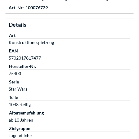
Art.-Nr.: 100076729
Details
Art
Konstruktionsspielzeug
EAN
5702017817477
Hersteller-Nr.
75403
Serie
Star Wars
Teile
1048 -teilig
Altersempfehlung
ab 10 Jahren
Zielgruppe
Jugendliche