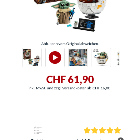
Abb. kann vom Original abweichen.
CHF 61,90
inkl. MwSt. und zzgl. Versandkosten ab
CHF 16,00
5.0 Stern