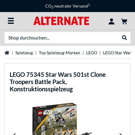
1
CO
neutraler Versand
2
Suche
Suche
Startseite
Spielzeug
Top Spielzeug-Marken
LEGO
LEGO Star Wars
LEGO
75345 Star Wars 501st Clone
Troopers Battle Pack,
Konstruktionsspielzeug