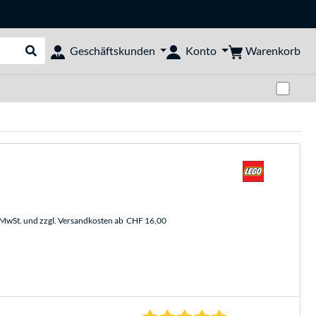
Warenkorb
Geschäftskunden
Konto
Suche durchführen
Zwi
. MwSt. und zzgl. Versandkosten ab
CHF 16,00
5.0 Sterne bei 1 Be