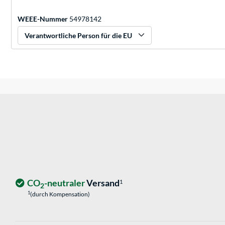
WEEE-Nummer
54978142
Verantwortliche Person für die EU
CO
-neutraler
Versand
1
2
1
(durch Kompensation)