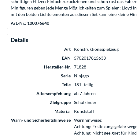
schnittigen Flitzer: Einfach zurückziehen und schon rast das Fahrze
Minifiguren geben jede Menge Möglichkeiten zum Spielen: Lloyd i
mit den beiden Lichtelementen aus diesem Set kann eine kleine Hin
Art.-Nr.: 100076640
Details
Art
Konstruktionsspielzeug
EAN
5702017815633
Hersteller-Nr.
71828
Serie
Ninjago
Teile
181 -teilig
Altersempfehlung
ab 7 Jahren
Zielgruppe
Schulkinder
Material
Kunststoff
Warn- und Sicherheitshinweise
Warnhinweise:
Achtung: Erstickungsgefahr wege
Achtung: Nicht geeignet für Kin