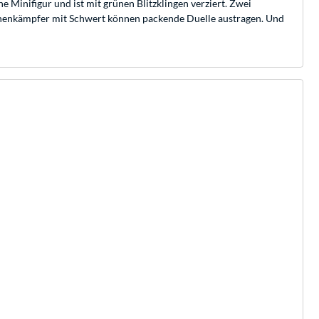
e Minifigur und ist mit grünen Blitzklingen verziert. Zwei
achenkämpfer mit Schwert können packende Duelle austragen. Und