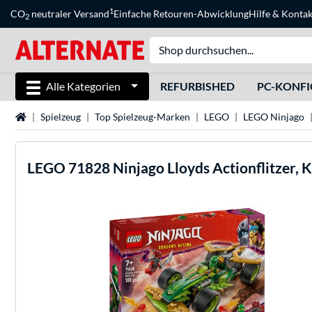
1
CO
neutraler Versand
Einfache Retouren-Abwicklung
Hilfe
&
Kontak
2
Alle Kategorien
REFURBISHED
PC-KONF
Startseite
Spielzeug
Top Spielzeug-Marken
LEGO
LEGO Ninjago
LEGO
71828 Ninjago Lloyds Actionflitzer, 