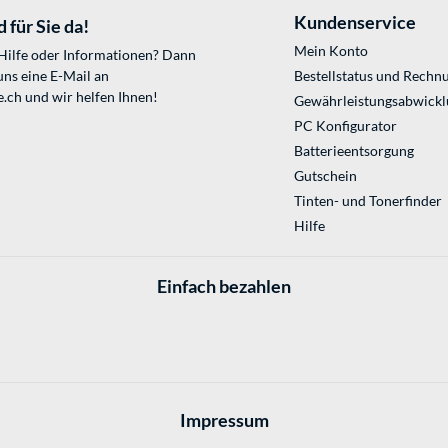
Kundenservice
 für Sie da!
Mein Konto
 Hilfe oder Informationen? Dann
uns eine E-Mail an
Bestellstatus und Rechn
e.ch
und wir helfen Ihnen!
Gewährleistungsabwickl
PC Konfigurator
Batterieentsorgung
Gutschein
Tinten- und Tonerfinder
Hilfe
Einfach bezahlen
Impressum