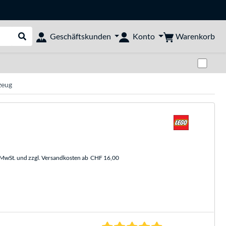
Warenkorb
Geschäftskunden
Konto
Suche durchführen
Zwi
zeug
. MwSt. und zzgl. Versandkosten ab
CHF 16,00
5.0 Sterne bei 1 Be