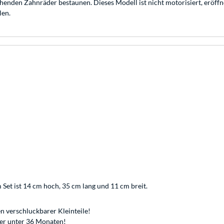
henden Zahnräder bestaunen. Dieses Modell ist nicht motorisiert, eröffne
len.
 Set ist 14 cm hoch, 35 cm lang und 11 cm breit.
n verschluckbarer Kleinteile!
der unter 36 Monaten!