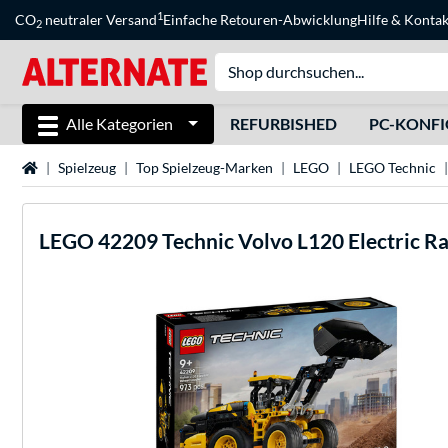
1
CO
neutraler Versand
Einfache Retouren-Abwicklung
Hilfe
&
Kontak
2
Alle Kategorien
REFURBISHED
PC-KONF
Startseite
Spielzeug
Top Spielzeug-Marken
LEGO
LEGO Technic
LEGO
42209 Technic Volvo L120 Electric R