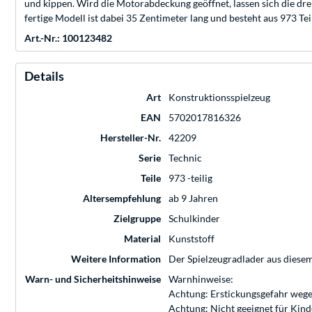
und kippen. Wird die Motorabdeckung geöffnet, lassen sich die dre
fertige Modell ist dabei 35 Zentimeter lang und besteht aus 973 Tei
Art.-Nr.: 100123482
Details
Art
Konstruktionsspielzeug
EAN
5702017816326
Hersteller-Nr.
42209
Serie
Technic
Teile
973 -teilig
Altersempfehlung
ab 9 Jahren
Zielgruppe
Schulkinder
Material
Kunststoff
Weitere Information
Der Spielzeugradlader aus diesem
Warn- und Sicherheitshinweise
Warnhinweise:
Achtung: Erstickungsgefahr wege
Achtung: Nicht geeignet für Kin