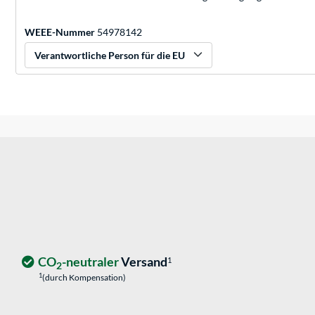
WEEE-Nummer
54978142
Verantwortliche Person für die EU
CO
-neutraler
Versand
1
2
1
(durch Kompensation)