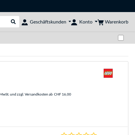
Warenkorb
Geschäftskunden
Konto
Suche durchführen
Zwi
. MwSt. und zzgl. Versandkosten ab
CHF 16,00
0.0 Sterne bei 0 Be