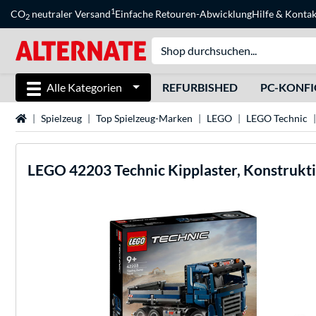
1
CO
neutraler Versand
Einfache Retouren-Abwicklung
Hilfe
&
Kontak
2
Alle Kategorien
REFURBISHED
PC-KONF
Startseite
Spielzeug
Top Spielzeug-Marken
LEGO
LEGO Technic
LEGO
42203 Technic Kipplaster, Konstrukt