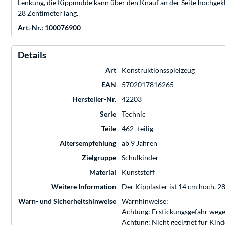
Lenkung, die Kippmulde kann über den Knauf an der Seite hochgekla
28 Zentimeter lang.
Art.-Nr.: 100076900
Details
Art
Konstruktionsspielzeug
EAN
5702017816265
Hersteller-Nr.
42203
Serie
Technic
Teile
462 -teilig
Altersempfehlung
ab 9 Jahren
Zielgruppe
Schulkinder
Material
Kunststoff
Weitere Information
Der Kipplaster ist 14 cm hoch, 28
Warn- und Sicherheitshinweise
Warnhinweise:
Achtung: Erstickungsgefahr wege
Achtung: Nicht geeignet für Kin