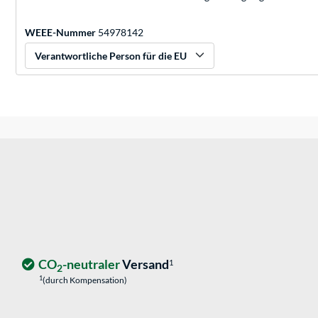
WEEE-Nummer
54978142
Verantwortliche Person für die EU
CO
-neutraler
Versand
1
2
1
(durch Kompensation)