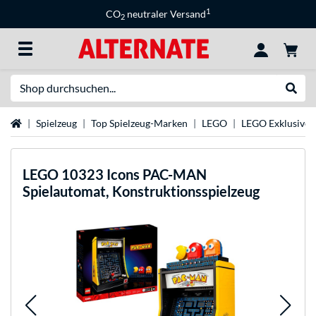
1
CO
neutraler Versand
2
Suche
Suche
Startseite
Spielzeug
Top Spielzeug-Marken
LEGO
LEGO Exklusive S
LEGO
10323 Icons PAC-MAN
Spielautomat, Konstruktionsspielzeug