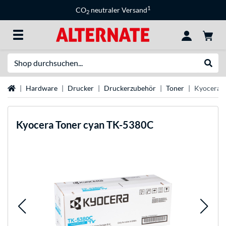
1
CO
neutraler Versand
2
Suche
Suche
Startseite
Hardware
Drucker
Druckerzubehör
Toner
Kyocera 
Kyocera
Toner cyan TK-5380C