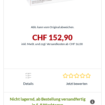
Abb. kann vom Original abweichen.
CHF 152,90
inkl. MwSt. und zzgl. Versandkosten ab
CHF 16,00
0.0 Stern
Jetzt bewerten
Details
Nicht lagernd, ab Bestellung versandfertig
in 5-9 Werktagen