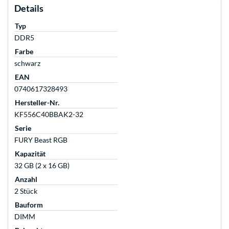
Details
Typ
DDR5
Farbe
schwarz
EAN
0740617328493
Hersteller-Nr.
KF556C40BBAK2-32
Serie
FURY Beast RGB
Kapazität
32 GB (2 x 16 GB)
Anzahl
2 Stück
Bauform
DIMM