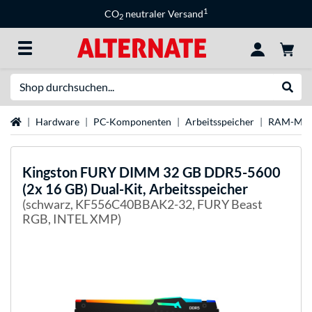
1
CO
neutraler Versand
2
Suche
Suche
Startseite
Hardware
PC-Komponenten
Arbeitsspeicher
RAM-Mar
Kingston FURY
DIMM 32 GB DDR5-5600
(2x 16 GB) Dual-Kit, Arbeitsspeicher
(schwarz, KF556C40BBAK2-32, FURY Beast
RGB, INTEL XMP)