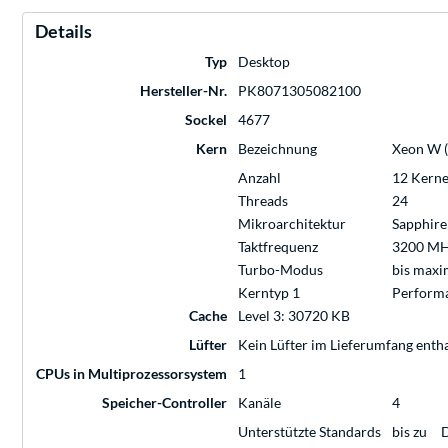
Details
Typ
Desktop
Hersteller-Nr.
PK8071305082100
Sockel
4677
Kern
Bezeichnung
Xeon W (
Anzahl
12 Kern
Threads
24
Mikroarchitektur
Sapphire
Taktfrequenz
3200 M
Turbo-Modus
bis max
Kerntyp 1
Performa
Cache
Level 3: 30720 KB
Lüfter
Kein Lüfter im Lieferumfang enth
CPUs in Multiprozessorsystem
1
Speicher-Controller
Kanäle
4
Unterstützte Standards
bis zu