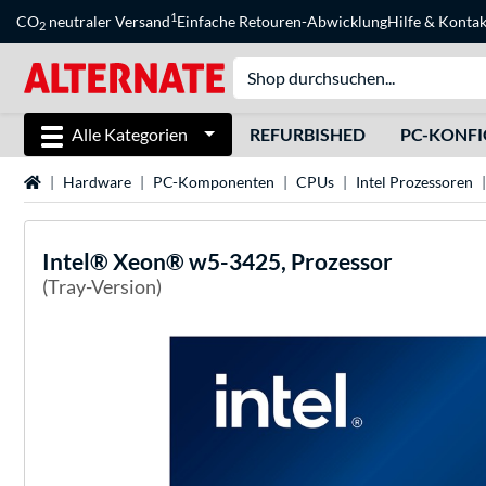
1
CO
neutraler Versand
Einfache Retouren-Abwicklung
Hilfe
&
Kontak
2
Alle Kategorien
REFURBISHED
PC-KONF
Startseite
Hardware
PC-Komponenten
CPUs
Intel Prozessoren
Intel®
Xeon® w5-3425, Prozessor
(Tray-Version)