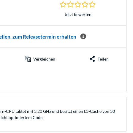
0.0 Sterne bei 0 Be
Jetzt bewerten
ellen, zum Releasetermin erhalten
Vergleichen
Teilen
ern-CPU taktet mit 3,20 GHz und besitzt einen L3-Cache von 30
nicht optimiertem Code.