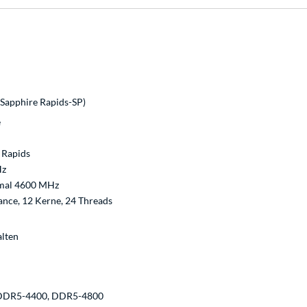
Sapphire Rapids-SP)
e
 Rapids
Hz
imal 4600 MHz
nce, 12 Kerne, 24 Threads
alten
DDR5-4400, DDR5-4800