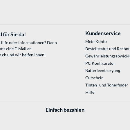
Kundenservice
 für Sie da!
Mein Konto
 Hilfe oder Informationen? Dann
uns eine E-Mail an
Bestellstatus und Rechn
e.ch
und wir helfen Ihnen!
Gewährleistungsabwickl
PC Konfigurator
Batterieentsorgung
Gutschein
Tinten- und Tonerfinder
Hilfe
Einfach bezahlen