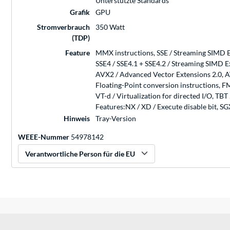
Unterstützte Standards
Grafik
GPU
Stromverbrauch
350 Watt
(TDP)
Feature
MMX instructions, SSE / Streaming SIMD E
SSE4 / SSE4.1 + SSE4.2 / Streaming SIMD 
AVX2 / Advanced Vector Extensions 2.0, A
Floating-Point conversion instructions, F
VT-d / Virtualization for directed I/O, TB
Features:NX / XD / Execute disable bit, S
Hinweis
Tray-Version
WEEE-Nummer
54978142
Verantwortliche Person für die EU