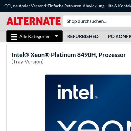
1
CO
neutraler Versand
Einfache Retouren-Abwicklung
Hilfe
&
Kontak
2
Alle Kategorien
REFURBISHED
PC-KONF
Intel®
Xeon® Platinum 8490H, Prozessor
(Tray-Version)