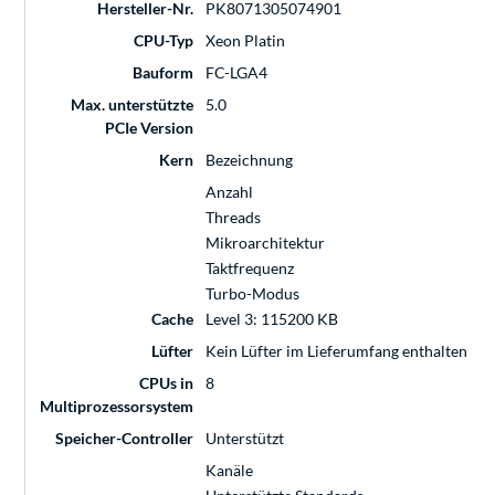
Hersteller-Nr.
PK8071305074901
CPU-Typ
Xeon Platin
Bauform
FC-LGA4
Max. unterstützte
5.0
PCIe Version
Kern
Bezeichnung
Anzahl
Threads
Mikroarchitektur
Taktfrequenz
Turbo-Modus
Cache
Level 3: 115200 KB
Lüfter
Kein Lüfter im Lieferumfang enthalten
CPUs in
8
Multiprozessorsystem
Speicher-Controller
Unterstützt
Kanäle