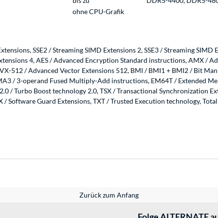
bis zu
DDR5-4400, DDR5-48
ohne CPU-Grafik
xtensions, SSE2 / Streaming SIMD Extensions 2, SSE3 / Streaming SIMD E
Extensions 4, AES / Advanced Encryption Standard instructions, AMX / A
VX-512 / Advanced Vector Extensions 512, BMI / BMI1 + BMI2 / Bit Manip
MA3 / 3-operand Fused Multiply-Add instructions, EM64T / Extended Memo
T 2.0 / Turbo Boost technology 2.0, TSX / Transactional Synchronization E
GX / Software Guard Extensions, TXT / Trusted Execution technology, To
Zurück zum Anfang
Folge ALTERNATE au