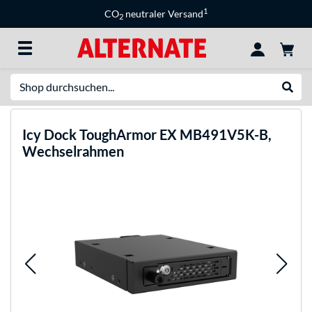
1
CO
neutraler Versand
2
Suche
Suche
Icy Dock
ToughArmor EX MB491V5K-B,
Wechselrahmen