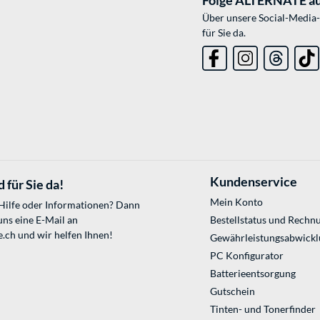
Folge ALTERNATE au
Über unsere Social-Media-
für Sie da.
Kundenservice
 für Sie da!
Mein Konto
 Hilfe oder Informationen? Dann
uns eine E-Mail an
Bestellstatus und Rechn
e.ch
und wir helfen Ihnen!
Gewährleistungsabwickl
PC Konfigurator
Batterieentsorgung
Gutschein
Tinten- und Tonerfinder