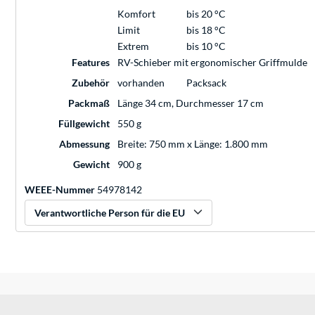
Komfort
bis 20 °C
Limit
bis 18 °C
Extrem
bis 10 °C
Features
RV-Schieber mit ergonomischer Griffmulde
Zubehör
vorhanden
Packsack
Packmaß
Länge 34 cm, Durchmesser 17 cm
Füllgewicht
550 g
Abmessung
Breite: 750 mm x Länge: 1.800 mm
Gewicht
900 g
WEEE-Nummer
54978142
Verantwortliche Person für die EU