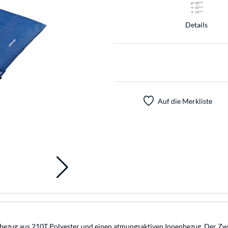
Details
Auf die Merkliste
bezug aus 210T Polyester und einen atmungsaktiven Innenbezug. Der Zwe