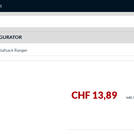
t
Suche
IGURATOR
lafsack Ranger
CHF 13,89
inkl