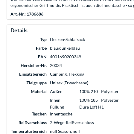
ergonomischer Griffmulde. Praktisch ist auch die Innentasche - s
Art.-Nr.: 1786686
Details
Typ
Decken-Schlafsack
Farbe
blau/dunkelblau
EAN
4001690200349
Hersteller-Nr.
20034
Einsatzbereich
Camping, Trekking
Zielgruppe
Unisex (Erwachsene)
Material
Außen
100% 210T Polyester
Innen
100% 185T Polyester
Füllung
Dura Loft H1
Taschen
Innentasche
Reißverschluss
2-Wege-Reißverschluss
Temperaturbereich
null Season, null