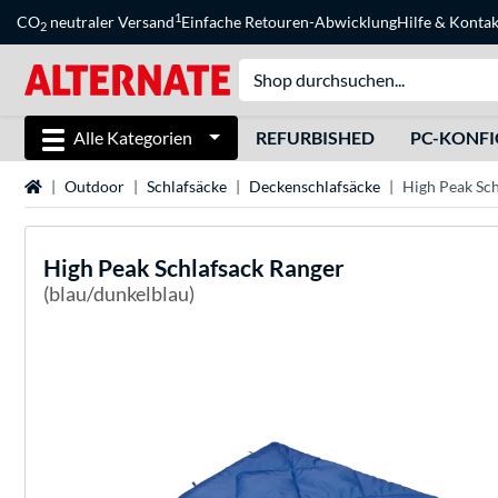
1
CO
neutraler Versand
Einfache Retouren-Abwicklung
Hilfe
&
Kontak
2
Alle Kategorien
REFURBISHED
PC-KONF
Startseite
Outdoor
Schlafsäcke
Deckenschlafsäcke
High Peak Sch
High Peak
Schlafsack Ranger
(blau/dunkelblau)