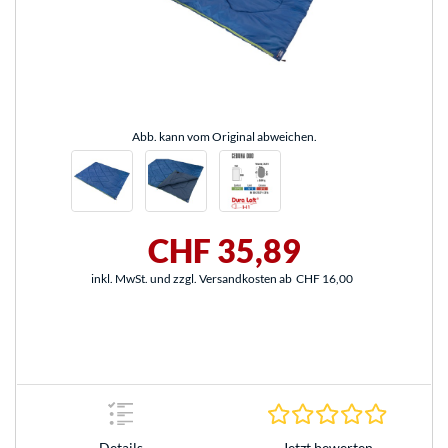
Abb. kann vom Original abweichen.
CHF 35,89
inkl. MwSt. und zzgl. Versandkosten ab
CHF 16,00
0.0 Stern
Jetzt bewerten
Details