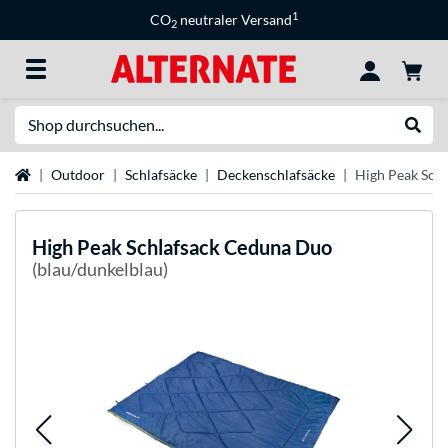
1
CO
neutraler Versand
2
Suche
Suche
Startseite
Outdoor
Schlafsäcke
Deckenschlafsäcke
High Peak Sch
High Peak
Schlafsack Ceduna Duo
(blau/dunkelblau)