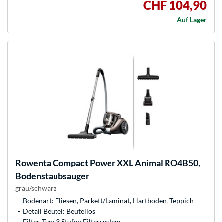
CHF 104,90
Auf Lager
Rowenta
Compact Power XXL Animal RO4B50,
Bodenstaubsauger
grau/schwarz
Bodenart: Fliesen, Parkett/Laminat, Hartboden, Teppich
Detail Beutel: Beutellos
Filter-Typ: 3 Stufen Filtersystem