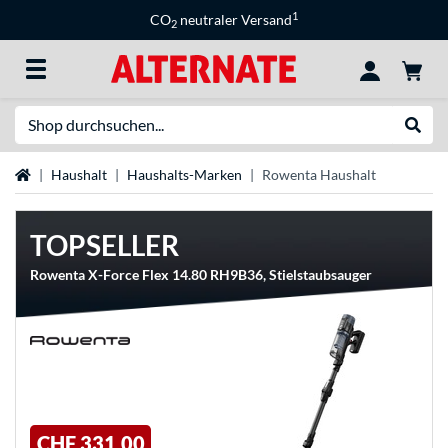
1
CO
neutraler Versand
2
Suche
Suche
Startseite
Haushalt
Haushalts-Marken
Rowenta Haushalt
TOPSELLER
Rowenta X-Force Flex 14.80 RH9B36, Stielstaubsauger
CHF 331,00