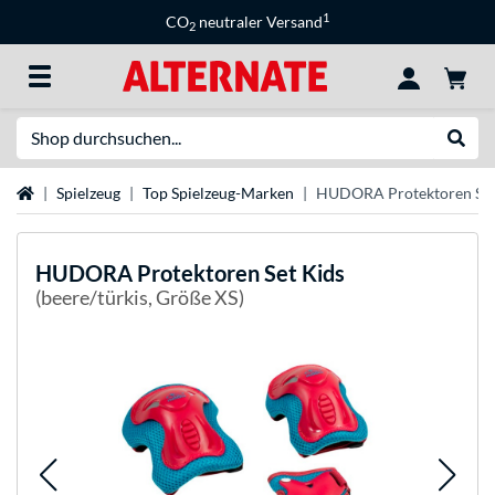
1
CO
neutraler Versand
2
Suche
Suche
Startseite
Spielzeug
Top Spielzeug-Marken
HUDORA Protektoren Set
HUDORA
Protektoren Set Kids
(beere/türkis, Größe XS)