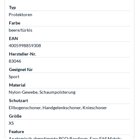
Typ
Protektoren
Farbe
beere/türkis
EAN
4005998859308
Hersteller-Nr.
83046
Geeignet für
Sport
Material
Nylon-Gewebe, Schaumpolsterung
Schutzart
Ellbogenschoner, Handgelenkschoner, Knieschoner
Größe
XS
Feature
Anatomisch abgestimmte RGO-Passform, Easy Fit&Match-