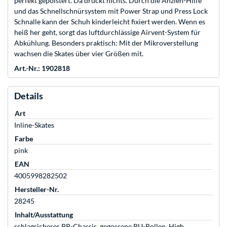
perfekt gepolstert. Da drückt nichts. Durch die Anzieh-Hilfe
und das Schnellschnürsystem mit Power Strap und Press Lock
Schnalle kann der Schuh kinderleicht fixiert werden. Wenn es
heiß her geht, sorgt das luftdurchlässige Airvent-System für
Abkühlung. Besonders praktisch: Mit der Mikroverstellung
wachsen die Skates über vier Größen mit.
Art.-Nr.: 1902818
Details
Art
Inline-Skates
Farbe
pink
EAN
4005998282502
Hersteller-Nr.
28245
Inhalt/Ausstattung
schlagsicheres PP-Chassis, gegossene PU-Rollen, High