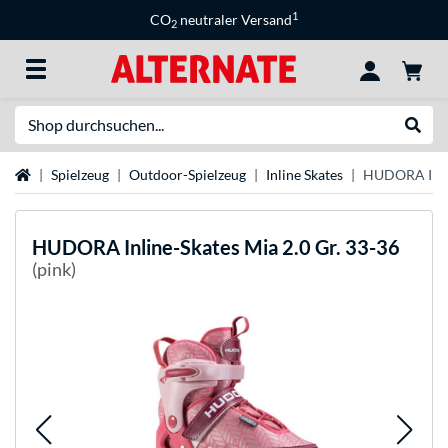
1
CO
neutraler Versand
2
Suche
Suche
Startseite
Spielzeug
Outdoor-Spielzeug
Inline Skates
HUDORA Inlin
HUDORA
Inline-Skates Mia 2.0 Gr. 33-36
(pink)