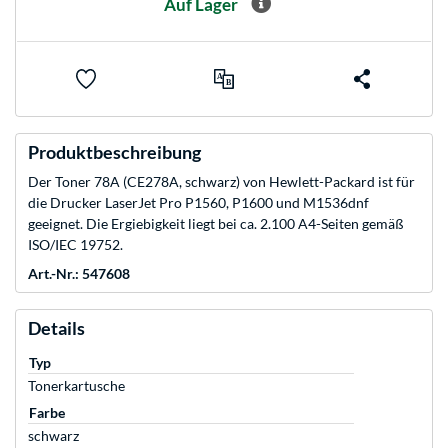
Auf Lager
Produktbeschreibung
Der Toner 78A (CE278A, schwarz) von Hewlett-Packard ist für
die Drucker LaserJet Pro P1560, P1600 und M1536dnf
geeignet. Die Ergiebigkeit liegt bei ca. 2.100 A4-Seiten gemäß
ISO/IEC 19752.
Art.-Nr.: 547608
Details
Typ
Tonerkartusche
Farbe
schwarz