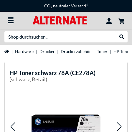
1
CO
neutraler Versand
2
Suche
Suche
Startseite
Hardware
Drucker
Druckerzubehör
Toner
HP Toner
HP
Toner schwarz 78A (CE278A)
(schwarz, Retail)