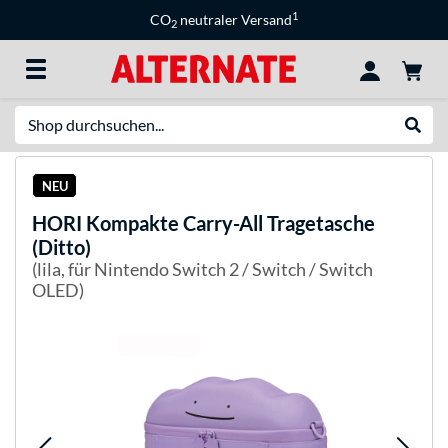
1
CO
neutraler Versand
2
Suche
Suche
NEU
HORI
Kompakte Carry-All Tragetasche
(Ditto)
(lila, für Nintendo Switch 2 / Switch / Switch
OLED)