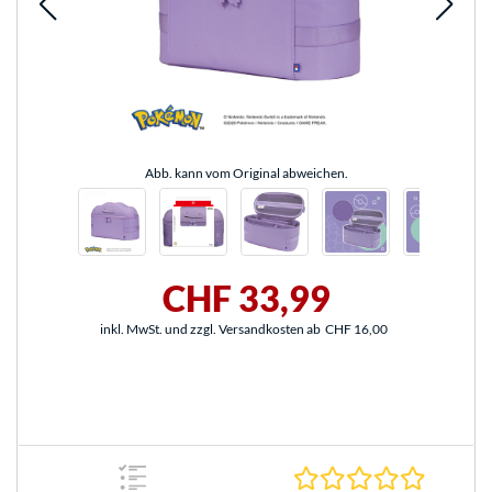
Abb. kann vom Original abweichen.
CHF 33,99
inkl. MwSt. und zzgl. Versandkosten ab
CHF 16,00
0.0 Stern