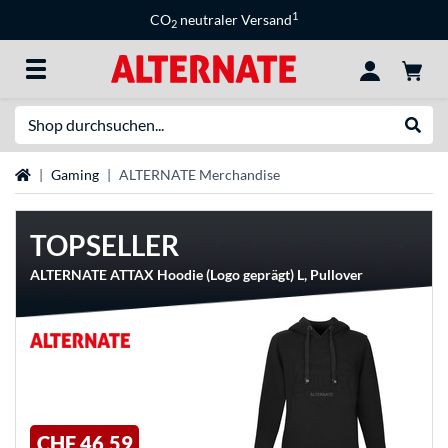
1
CO
neutraler Versand
2
Suche
Suche
Startseite
Gaming
ALTERNATE Merchandise
TOPSELLER
ALTERNATE ATTAX Hoodie (Logo geprägt) L, Pullover
CHF 46,59