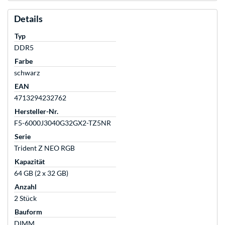
Details
Typ
DDR5
Farbe
schwarz
EAN
4713294232762
Hersteller-Nr.
F5-6000J3040G32GX2-TZ5NR
Serie
Trident Z NEO RGB
Kapazität
64 GB (2 x 32 GB)
Anzahl
2 Stück
Bauform
DIMM