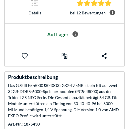
5.0 Stern
bei 12 Bewertungen
Details
Auf Lager
Produktbeschreibung
Das G.Skill F5-6000J3040G32GX2-TZ5NR ist ein Kit aus zwei
32GB-DDR5-6000-Speichermodulen (PC5-48000) aus der
Trident Z5 NEO Serie. Die Gesamtkapazität beträgt 64 GB. Die
Module unterstützen ein Timing von 30-40-40-96 bei 6000
MHz und benötigen 1,4 V Spannung. Die Version 1.0 von AMD
EXPO Profile wird unterstützt.
Art.-Nr.: 1875430