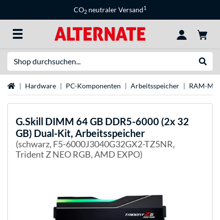
1
CO
neutraler Versand
2
Suche
Suche
Startseite
Hardware
PC-Komponenten
Arbeitsspeicher
RAM-Mar
G.Skill
DIMM 64 GB DDR5-6000 (2x 32
GB) Dual-Kit, Arbeitsspeicher
(schwarz, F5-6000J3040G32GX2-TZ5NR,
Trident Z NEO RGB, AMD EXPO)