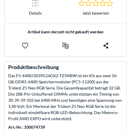
0.0 Stern
Jetzt bewerten
Details
Artikel kann derzeit nicht gekauft werden
Produktbeschreibung
Das F5-6400J3039G16GX2-TZ5NRW ist ein Kit aus zwei 16-
GB-DDR5-6400-Speichermodulen (PC5-51200) aus der
Trident Z5 Neo RGB Serie. Die Gesamtkapazität beträgt 32 GB.
Die 288-Pin-Unbuffered-DIMMs unterstützen ein Timing von
30-39-39-102 bei 6400 MHz und benötigen eine Spannung von
1,40 Volt. Ein Merkmal der Trident Z5 Neo RGB Serie ist die
individuell einstellbare RGB-LED-Beleuchtung. Das Memory-
Profil AMD EXPO wird unterstützt.
Art.-Nr.: 100074739