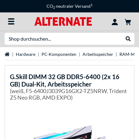
1
CO
neutraler Versand
2
Suche
Suche
Startseite
Hardware
PC-Komponenten
Arbeitsspeicher
RAM-Mar
G.Skill
DIMM 32 GB DDR5-6400 (2x 16
GB) Dual-Kit, Arbeitsspeicher
(weiß, F5-6400J3039G16GX2-TZ5NRW, Trident
Z5 Neo RGB, AMD EXPO)