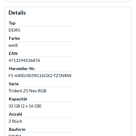
Details
Typ
DDR5
Farbe
weiß
EAN
4713294236876
Hersteller-Nr.
F5-6400J3039G16GX2-TZ5NRW
Serie
Trident Z5 Neo RGB
Kapazität
32 GB (2 x 16 GB)
Anzahl
2 Stück
Bauform