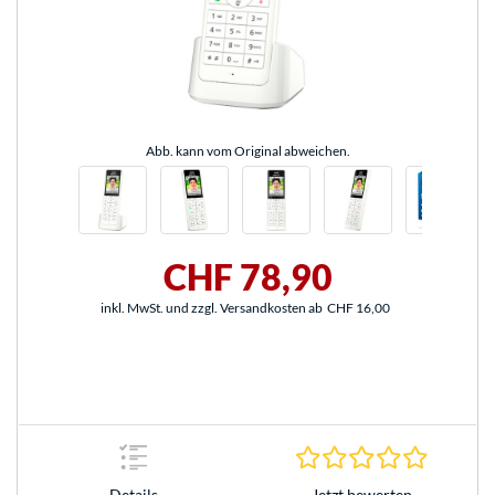
Abb. kann vom Original abweichen.
CHF 78,90
inkl. MwSt. und zzgl. Versandkosten ab
CHF 16,00
0.0 Stern
Jetzt bewerten
Details