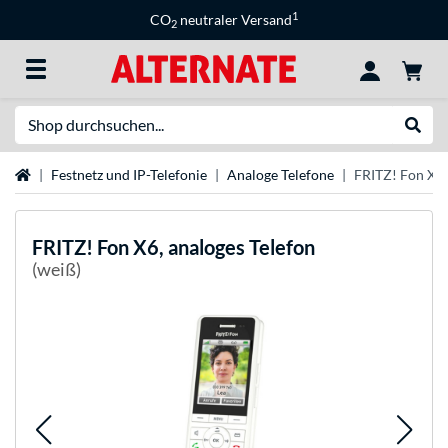
1
CO
neutraler Versand
2
Suche
Suche
Startseite
Festnetz und IP-Telefonie
Analoge Telefone
FRITZ! Fon X6,
FRITZ!
Fon X6, analoges Telefon
(weiß)