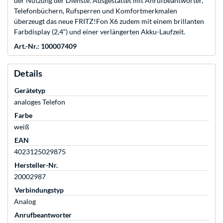
der Nutzung der Dienste. Ausgestattet mit Anrufbeantworter,
Telefonbüchern, Rufsperren und Komfortmerkmalen
überzeugt das neue FRITZ!Fon X6 zudem mit einem brillanten
Farbdisplay (2,4“) und einer verlängerten Akku-Laufzeit.
Art.-Nr.: 100007409
Details
Gerätetyp
analoges Telefon
Farbe
weiß
EAN
4023125029875
Hersteller-Nr.
20002987
Verbindungstyp
Analog
Anrufbeantworter