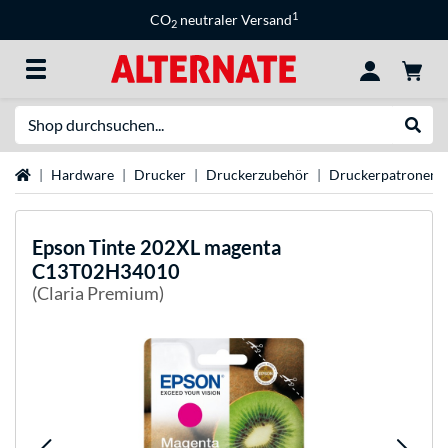
1
CO
neutraler Versand
2
Suche
Suche
Startseite
Hardware
Drucker
Druckerzubehör
Druckerpatronen
Epson
Tinte 202XL magenta
C13T02H34010
(Claria Premium)