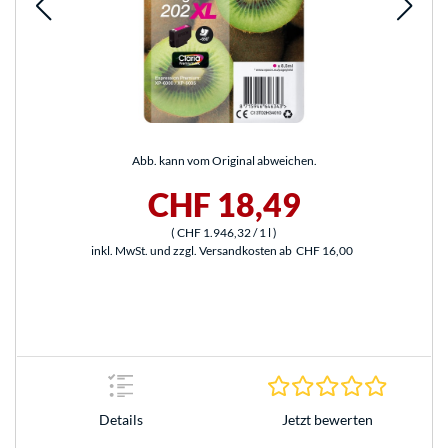
Abb. kann vom Original abweichen.
CHF 18,49
(
CHF 1.946,32
/ 1 l
)
inkl. MwSt. und zzgl. Versandkosten ab
CHF 16,00
0.0 Stern
Jetzt bewerten
Details