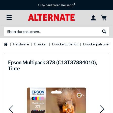
1
CO
neutraler Versand
2
Suche
Suche
Startseite
Hardware
Drucker
Druckerzubehör
Druckerpatronen
Epson
Multipack 378 (C13T37884010),
Tinte