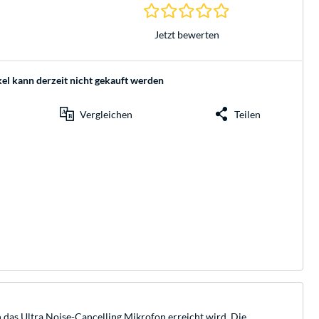
0.0 Sterne bei 0 Be
Jetzt bewerten
kel kann derzeit nicht gekauft werden
Vergleichen
Teilen
 das Ultra Noise-Cancelling Mikrofon erreicht wird. Die