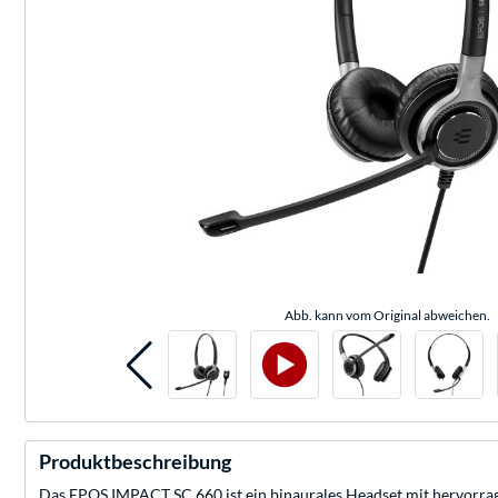
Abb. kann vom Original abweichen.
Produktbeschreibung
Das EPOS IMPACT SC 660 ist ein binaurales Headset mit hervorrage