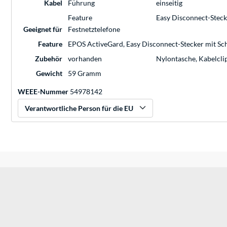
Kabel
Führung
einseitig
Feature
Easy Disconnect-Steck
Geeignet für
Festnetztelefone
Feature
EPOS ActiveGard, Easy Disconnect-Stecker mit Sc
Zubehör
vorhanden
Nylontasche, Kabelclip
Gewicht
59 Gramm
WEEE-Nummer
54978142
Verantwortliche Person für die EU