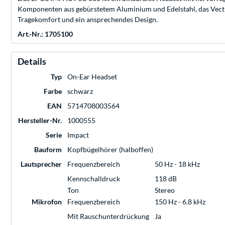
Komponenten aus gebürstetem Aluminium und Edelstahl, das Vectra
Tragekomfort und ein ansprechendes Design.
Art.-Nr.: 1705100
Details
Typ
On-Ear Headset
Farbe
schwarz
EAN
5714708003564
Hersteller-Nr.
1000555
Serie
Impact
Bauform
Kopfbügelhörer (halboffen)
Lautsprecher
Frequenzbereich
50 Hz - 18 kHz
Kennschalldruck
118 dB
Ton
Stereo
Mikrofon
Frequenzbereich
150 Hz - 6.8 kHz
Mit Rauschunterdrückung
Ja