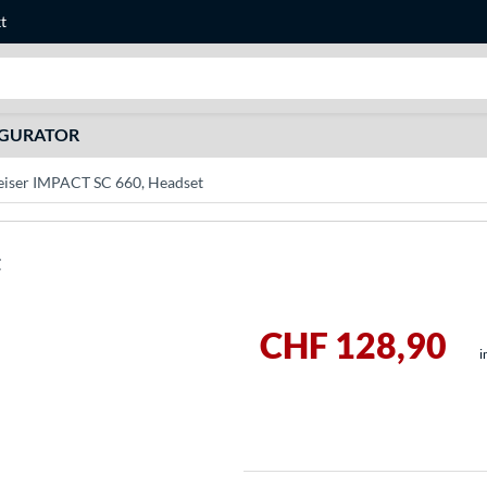
t
Suche
IGURATOR
eiser IMPACT SC 660, Headset
t
CHF 128,90
i