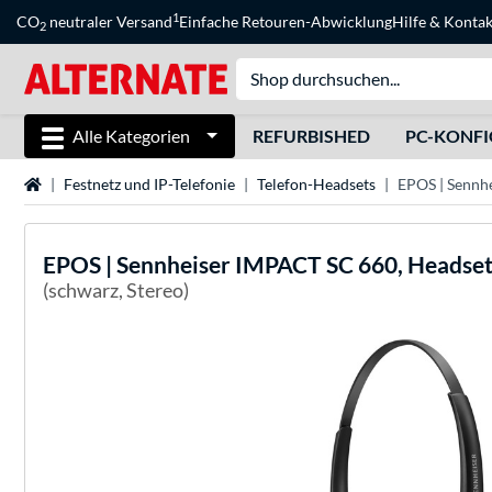
1
CO
neutraler Versand
Einfache Retouren-Abwicklung
Hilfe
&
Kontak
2
Alle Kategorien
REFURBISHED
PC-KONF
Startseite
Festnetz und IP-Telefonie
Telefon-Headsets
EPOS | Sennh
EPOS | Sennheiser
IMPACT SC 660, Headse
(schwarz, Stereo)