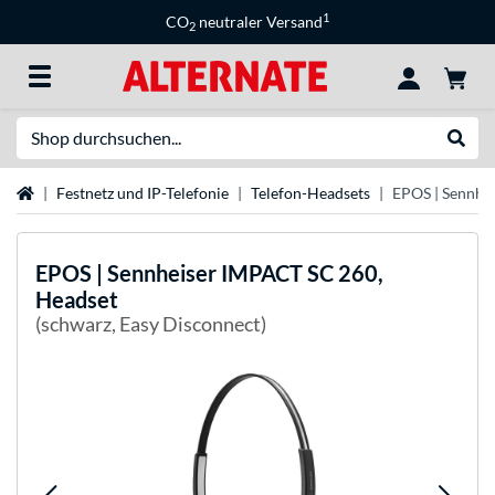
1
CO
neutraler Versand
2
Suche
Suche
Startseite
Festnetz und IP-Telefonie
Telefon-Headsets
EPOS | Sennhe
EPOS | Sennheiser
IMPACT SC 260,
Headset
(schwarz, Easy Disconnect)