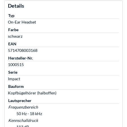
Details
Typ
On-Ear Headset
Farbe
schwarz
EAN
5714708003168
Hersteller-Nr.
1000515
Serie
Impact
Bauform
Kopfbügelhörer (halboffen)
Lautsprecher
Frequenzbereich
50 Hz - 18 kHz
Kennschalldruck
113 dB