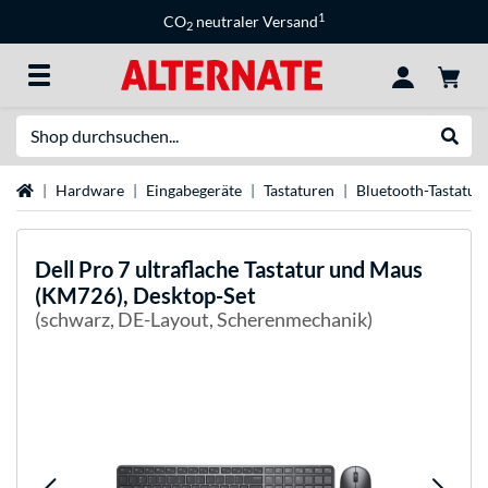
1
CO
neutraler Versand
2
Suche
Suche
Startseite
Hardware
Eingabegeräte
Tastaturen
Bluetooth-Tastatur
Dell
Pro 7 ultraflache Tastatur und Maus
(KM726), Desktop-Set
(schwarz, DE-Layout, Scherenmechanik)