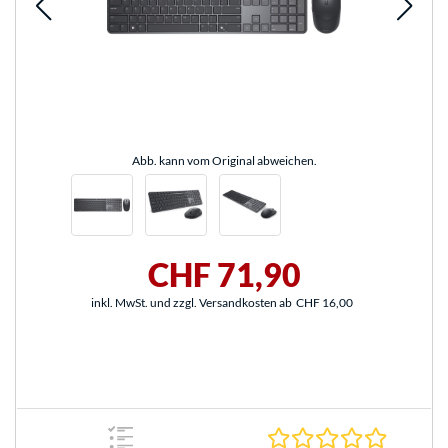
Abb. kann vom Original abweichen.
CHF 71,90
inkl. MwSt. und zzgl. Versandkosten ab
CHF 16,00
0.0 Stern