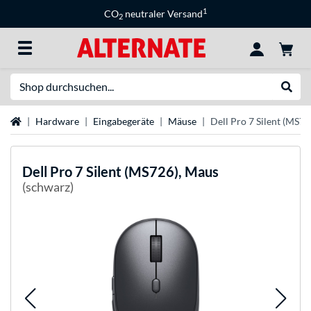
1
CO
neutraler Versand
2
Suche
Suche
Startseite
Hardware
Eingabegeräte
Mäuse
Dell Pro 7 Silent (MS7
Dell
Pro 7 Silent (MS726), Maus
(schwarz)