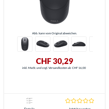
Abb. kann vom Original abweichen.
CHF 30,29
inkl. MwSt. und zzgl. Versandkosten ab
CHF 16,00
0.0 Stern
Jetzt bewerten
Details