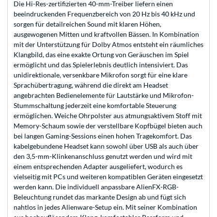
Die Hi-Res-zertifizierten 40-mm-Treiber liefern einen
beeindruckenden Frequenzbereich von 20 Hz bis 40 kHz und
sorgen für detailreichen Sound mit klaren Höhen,
ausgewogenen Mitten und kraftvollen Bässen. In Kombination
mit der Unterstützung für Dolby Atmos entsteht ein räumliches
Klangbild, das eine exakte Ortung von Geräuschen im Spiel
ermöglicht und das Spielerlebnis deutlich intensiviert. Das
unidirektionale, versenkbare Mikrofon sorgt für eine klare
Sprachübertragung, während die direkt am Headset
angebrachten Bedienelemente für Lautstärke und Mikrofon-
Stummschaltung jederzeit eine komfortable Steuerung
ermöglichen. Weiche Ohrpolster aus atmungsaktivem Stoff mit
Memory-Schaum sowie der verstellbare Kopfbügel bieten auch
bei langen Gaming-Sessions einen hohen Tragekomfort. Das
kabelgebundene Headset kann sowohl über USB als auch über
den 3,5-mm-Klinkenanschluss genutzt werden und wird mit
einem entsprechenden Adapter ausgeliefert, wodurch es
vielseitig mit PCs und weiteren kompatiblen Geräten eingesetzt
werden kann. Die individuell anpassbare AlienFX-RGB-
Beleuchtung rundet das markante Design ab und fügt sich
nahtlos in jedes Alienware-Setup ein. Mit seiner Kombination