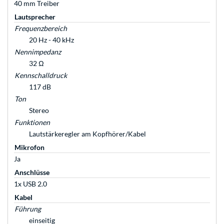
40 mm Treiber
Lautsprecher
Frequenzbereich
20 Hz - 40 kHz
Nennimpedanz
32 Ω
Kennschalldruck
117 dB
Ton
Stereo
Funktionen
Lautstärkeregler am Kopfhörer/Kabel
Mikrofon
Ja
Anschlüsse
1x USB 2.0
Kabel
Führung
einseitig