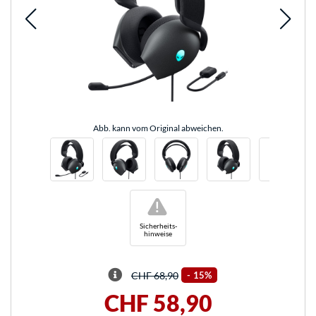
Abb. kann vom Original abweichen.
!
Sicherheits-
hinweise
CHF 68,90
-
15%
CHF 58,90