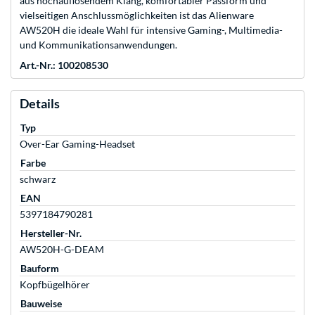
aus hochauflösendem Klang, komfortabler Passform und
vielseitigen Anschlussmöglichkeiten ist das Alienware
AW520H die ideale Wahl für intensive Gaming-, Multimedia-
und Kommunikationsanwendungen.
Art.-Nr.: 100208530
Details
Typ
Over-Ear Gaming-Headset
Farbe
schwarz
EAN
5397184790281
Hersteller-Nr.
AW520H-G-DEAM
Bauform
Kopfbügelhörer
Bauweise