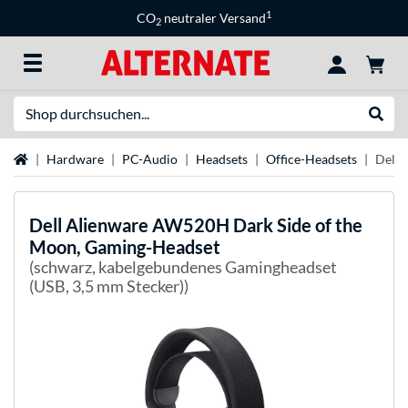
1
CO
neutraler Versand
2
Suche
Suche
Startseite
Hardware
PC-Audio
Headsets
Office-Headsets
Dell 
Dell
Alienware AW520H Dark Side of the
Moon, Gaming-Headset
(schwarz, kabelgebundenes Gamingheadset
(USB, 3,5 mm Stecker))