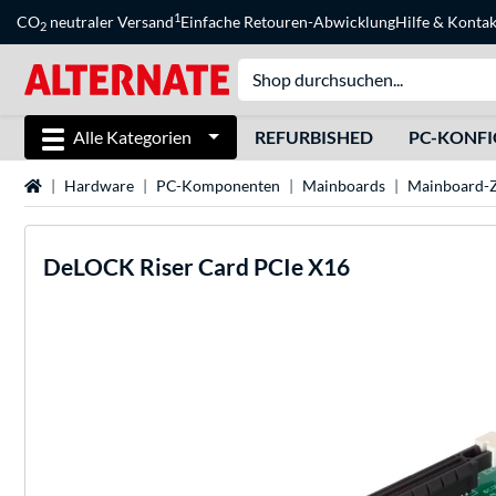
1
CO
neutraler Versand
Einfache Retouren-Abwicklung
Hilfe
&
Kontak
2
Alle Kategorien
REFURBISHED
PC-KONF
Startseite
Hardware
PC-Komponenten
Mainboards
Mainboard-
DeLOCK
Riser Card PCIe X16