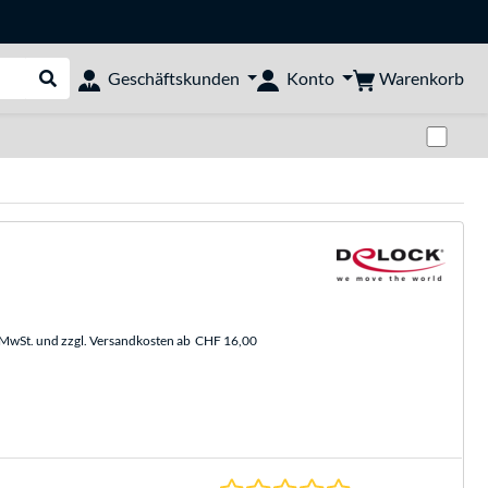
Warenkorb
Geschäftskunden
Konto
Suche durchführen
Zwi
. MwSt. und zzgl. Versandkosten ab
CHF 16,00
0.0 Sterne bei 0 Be