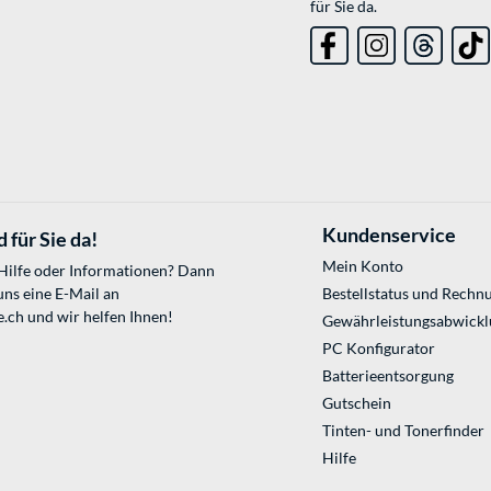
für Sie da.
Kundenservice
 für Sie da!
Mein Konto
 Hilfe oder Informationen? Dann
uns eine E-Mail an
Bestellstatus und Rechn
e.ch
und wir helfen Ihnen!
Gewährleistungsabwickl
PC Konfigurator
Batterieentsorgung
Gutschein
Tinten- und Tonerfinder
Hilfe