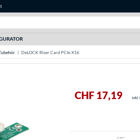
t
Suche
IGURATOR
Zubehör
DeLOCK Riser Card PCIe X16
CHF 17,19
inkl