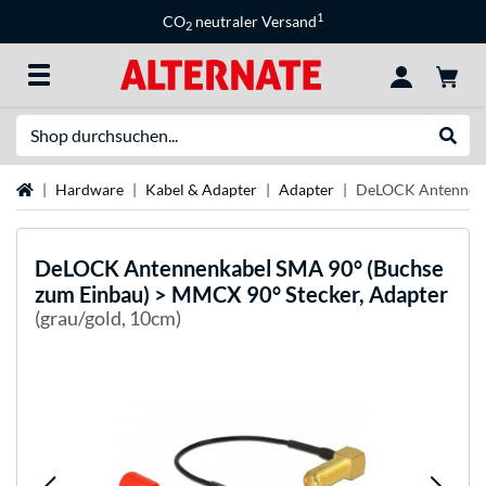
1
CO
neutraler Versand
2
Suche
Suche
Startseite
Hardware
Kabel & Adapter
Adapter
DeLOCK Antennenka
DeLOCK
Antennenkabel SMA 90° (Buchse
zum Einbau) > MMCX 90° Stecker, Adapter
(grau/gold, 10cm)